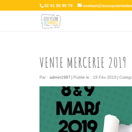
02 41 58 99 79
contact@ecocycleriede
VENTE MERCERIE 2019
Par :
admin1987
|
Publié le : 19 Fév 2019
|
Catégo