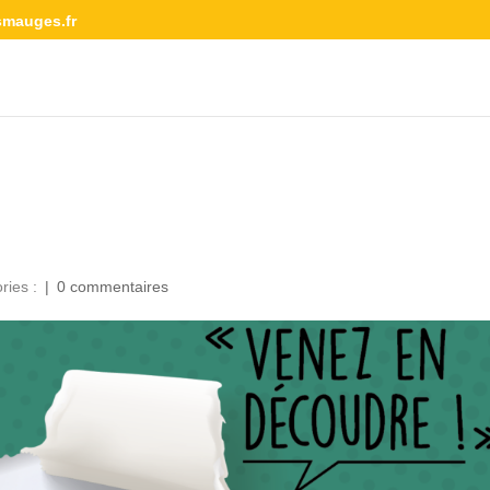
smauges.fr
ries :
|
0 commentaires