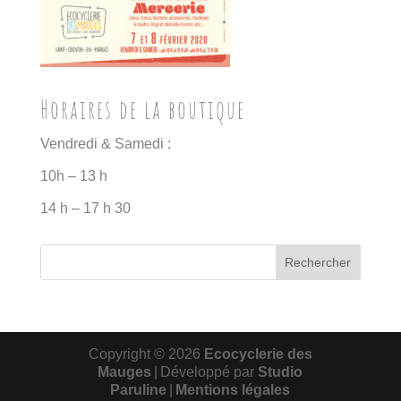
Horaires de la boutique
Vendredi & Samedi :
10h – 13 h
14 h – 17 h 30
Copyright © 2026
Ecocyclerie des
Mauges
|
Développé par
Studio
Paruline
|
Mentions légales