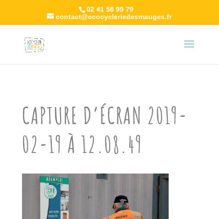
02 41 58 99 79
contact@ecocycleriedesmauges.fr
CAPTURE D’ÉCRAN 2019-
02-19 À 12.08.49