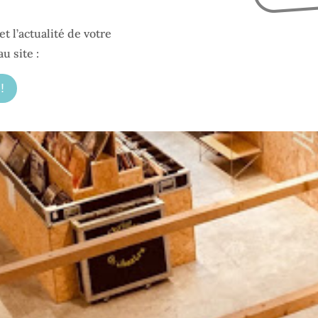
t l’actualité de votre
u site :
!