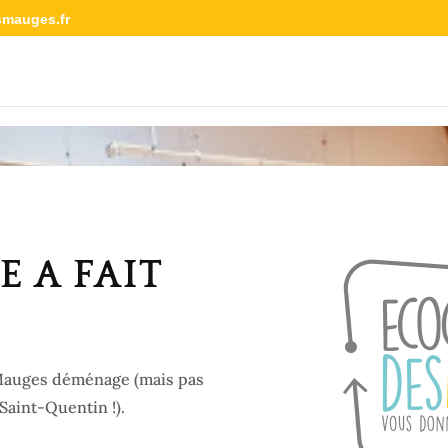
smauges.fr
E A FAIT
s Mauges déménage (mais pas
 Saint-Quentin !).