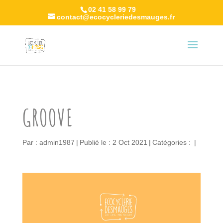
02 41 58 99 79
contact@ecocycleriedesmauges.fr
GROOVE
Par :
admin1987
|
Publié le : 2 Oct 2021
|
Catégories :
|
Lecteur
vidéo