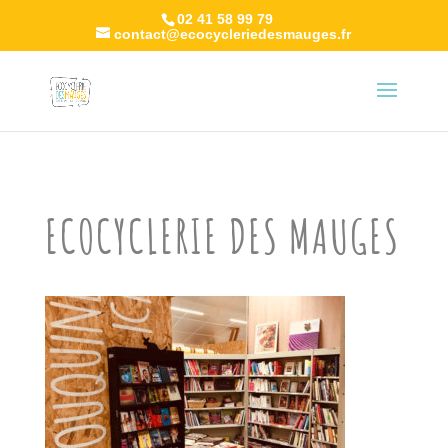
02 41 58 99 79
contact@ecocycleriedesmauges.fr
ECOCYCLERIE DES MAUGES