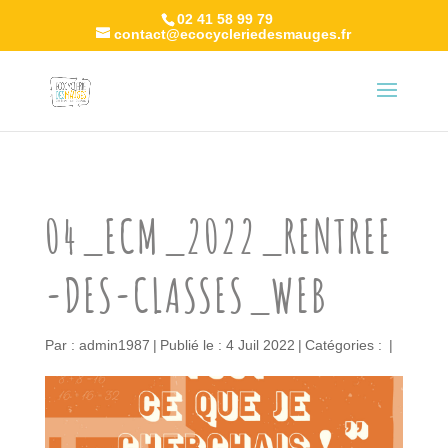
02 41 58 99 79
contact@ecocycleriedesmauges.fr
04_ECM_2022_RENTREE
-DES-CLASSES_WEB
Par :
admin1987
|
Publié le : 4 Juil 2022
|
Catégories :
|